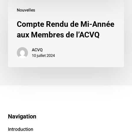
Compte
Nouvelles
Rendu
de
Compte Rendu de Mi-Année
Mi-
aux Membres de l’ACVQ
Année
aux
ACVQ
Membres
10 juillet 2024
de
l’ACVQ
Navigation
Introduction