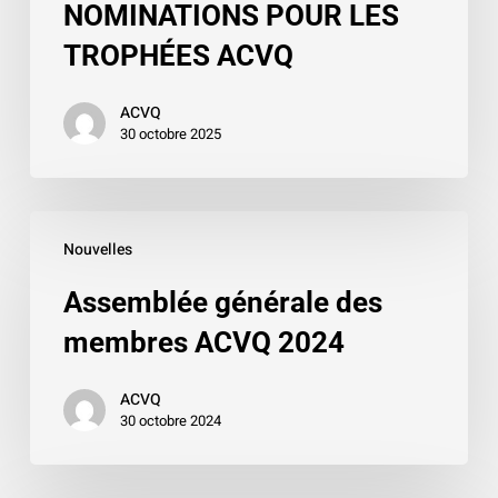
NOMINATIONS POUR LES
NOMINATIONS
POUR
TROPHÉES ACVQ
LES
TROPHÉES
ACVQ
30 octobre 2025
ACVQ
Assemblée
Nouvelles
générale
des
Assemblée générale des
membres
membres ACVQ 2024
ACVQ
2024
ACVQ
30 octobre 2024