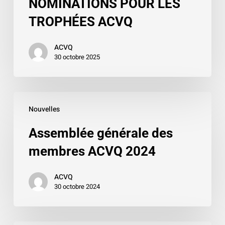
NOMINATIONS POUR LES
NOMINATIONS
POUR
TROPHÉES ACVQ
LES
TROPHÉES
ACVQ
30 octobre 2025
ACVQ
Assemblée
Nouvelles
générale
des
Assemblée générale des
membres
membres ACVQ 2024
ACVQ
2024
ACVQ
30 octobre 2024