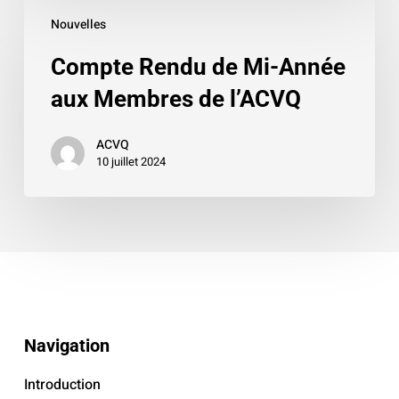
Compte
Nouvelles
Rendu
de
Compte Rendu de Mi-Année
Mi-
aux Membres de l’ACVQ
Année
aux
ACVQ
Membres
10 juillet 2024
de
l’ACVQ
Navigation
Introduction